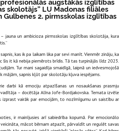
a profesionālās augstākās izglītības
s skolotājs” LU Madonas filiāles
 Gulbenes 2. pirmsskolas izglītības
 – jauna un ambicioza pirmsskolas izglītības skolotāja, kura
is.”
apnis, kas ik pa laikam lika par sevi manīt. Vienmēr zināju, ka
šis it kā nebija piemērots brīdis. Tā tas turpinājās līdz 2023.
ijām. Tur mani sagaidīja smaidīgā, laipnā un iedvesmojošā
vāk mājām, sapnis kļūt par skolotāju kļuva iespējams.
rārie darbi kā emociju atpazīšanas un nosaukšanas prasmju
 vadītāja – docētāja Alīna Jofe-Bordjakovska. Temata izvēle
os izprast vairāk par emocijām, to nozīmīgumu un saistību ar
ties, ir mainījusies arī sabiedrība kopumā. Par emocionālo
iek veicināta, mācot bērnam atpazīt, pārvaldīt un regulēt savas
 nemāk tās nosaukt, iekšā vienkārši “plosās vētra”. Kad bērns