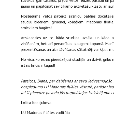
tuvākus, gan tālākus, jo ļoti vēlos redzēt pasauli un 
jaunu un papildināt sev tīkamo aktivitāšu klāstu ar ja
Noslēgumā vēlos pateikt sirsnīgu paldies docētājiem,
studiju biedriem, ģimenei, kolēģiem, Madonas filiāle
smiekliem bagāts!
Atskatoties uz to, kāda studijas uzsāku un kāda ab
zināšanām, bet arī personības izaugsmi kopumā. Manī i
prezentēšanas un aizstāvēšanas sākotnēji var šķist m
No visa, ko esmu pieredzējusi studijās un dzīvē, gribu
īstais brīdis ir tagad!
Pateicos, Diāna, par dalīšanos ar savu iedvesmojošo s
nospiedumu LU Madonas filiāles vēsturē, parādot ja
lai šī pieredze pavada jūs turpmākajos izaicinājumos 
Lolita Kostjukova
LU Madonas filiāles vadītāja