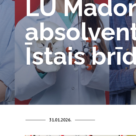
LU Madona
absolvent
Īstais brī
31.01.2026.