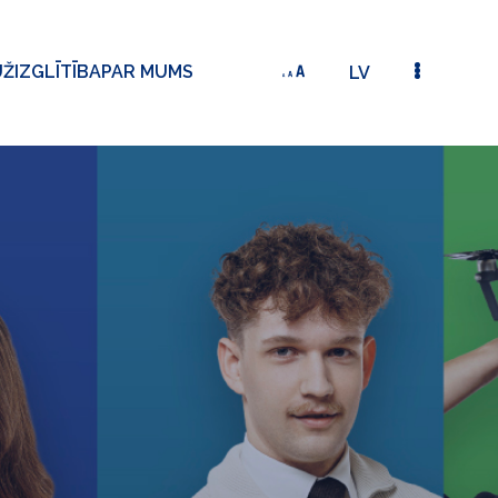
ŽIZGLĪTĪBA
PAR MUMS
LV