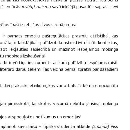
viņš iemācās
ieslēgt
gaismu
savā iekšējā pasaulē - saprast sevi
os īpaši izcelt šos divus secinājumus:
r pamats emociju pašregulācijas prasmju attīstībai, kas
ciālajai labklājībai, palīdzot konstruktīvi risināt konfliktus,
dzot iekļauties sabiedrībā un mazinot iespējamos mobinga
ntu mobinga izskaušanai.
arbi ir vērtīgs instruments ar kura palīdzību iespējams raisīt
literāro darbu tēliem. Tas veicina bērna izpratni par dažādiem
 divi praktiski ieteikumi, kas var atbalstīt bērna emocionālo
jau pirmsskolā, lai skolas vecumā nebūtu jārisina mobinga
tajos atspoguļotos notikumus un emocijas!
a saplānot savu laiku – tipiska studenta atbilde
(smaida)
. Viss