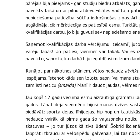
pārējais bija pieejams - gan studiju biedru atbalsts, g
paveikts laikā un ar pilnu atdevi. Filiāles vadītāja p
nepieciešama palīdzība, sūtīja iedrošinošas ziņas. Arī e
atgādināja, cik mērķtiecīga es patiesībā esmu. Turklāt
kvalifikācijas darbu, jo biju guvusi sev nepieciešamo ene
Saņemot kvalifikācijas darba vērtējumu “teicami”, ju
varēju labāk! Un patiesi, vienmēr var labāk. Vai es i
paveikto, saprotu, ka darbā biju ieguldījusi milzum da
Runājot par nākotnes plāniem, vēlos nedaudz
atvilkt
iespējams, īstenot kādu sen lolotu sapni. Vai mans studij
tam īsti neticu
(smaida)
. Manī ir daudz jaudas, vēlmes 
Jau kopš 12 gadu vecuma esmu aizrautīga grāmatu lasīt
gadus. Tāpat deja vienmēr ir bijusi manas dzīves sast
piedāvāt: sporta dejas, līnijdejas, hip-hop un tautisk
nedaudz vairāk kā pirms gada šo vaļasprieku noliku 
skatuves – jo tur jūtos kā zivs ūdenī! Šobrīd ikdienā
labprāt izbraucu ar velosipēdu, galvenais, lai tas not