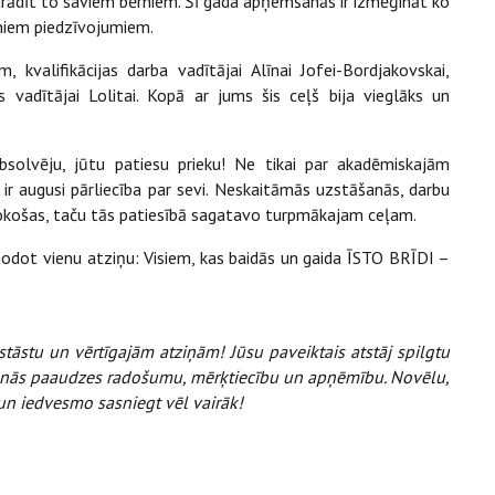
parādīt to saviem bērniem. Šī gada apņemšanās ir izmēģināt ko
uniem piedzīvojumiem.
 kvalifikācijas darba vadītājai Alīnai Jofei-Bordjakovskai,
s vadītājai Lolitai. Kopā ar jums šis ceļš bija vieglāks un
solvēju, jūtu patiesu prieku! Ne tikai par akadēmiskajām
r augusi pārliecība par sevi. Neskaitāmās uzstāšanās, darbu
okošas, taču tās patiesībā sagatavo turpmākajam ceļam.
 nodot vienu atziņu: Visiem, kas baidās un gaida ĪSTO BRĪDI –
tāstu un vērtīgajām atziņām! Jūsu paveiktais atstāj spilgtu
unās paaudzes radošumu, mērķtiecību un apņēmību. Novēlu,
un iedvesmo sasniegt vēl vairāk!