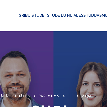
GRIBU STUDĒT
STUDĒ LU FILIĀLĒS
STUDIJAS
MŪ
ĀLĀS FILIĀLES
PAR MUMS
...
ZIŅA