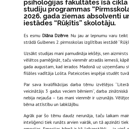
psiholoģijas fakultātes īsā cikl
studiju programmas “Pirmsskola
2026. gada ziemas absolventi un
iestādes “Rūķītis” skolotāju.
Es esmu
Diāna Dzērve
. Nu jau ar lepnumu varu teikt
strādā Gulbenes 2. pirmsskolas izglītības iestādē “Rūķīt
Uzsākt studijas mani pamudināja iekšējs, sen aizmirsts s
vēlētos pamēģināt, taču vienmēr atradās iemesli, kāpēc 
gada augustam, kad ierados Madonā uz uzņemšanu stud
filiāles vadītāja Lolita. Pateicoties iespējai studēt tu
Par sava kvalifikācijas darba tēmu izvēlējos “Lite
veicinātājs 3 gadus veciem bērniem”, darba zinātniskā
nebija nejauša – tas mani vienmēr ir uzrunājis. Vēlēj
bērna attīstību un labklājību.
Agrāk par šo tēmu daudz nerunāja, taču laikam maino
inteliģenci tiek runāts arvien vairāk, un tā apzināti t
emocijas. Emocijas bērnā ir kā laikapstākļi – ja viņš