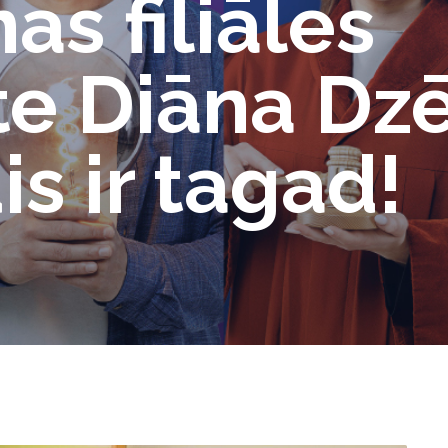
s filiāles
e Diāna Dzē
dis ir tagad!