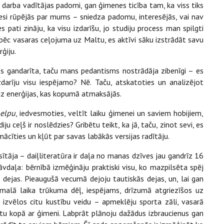
an darba vadītājas padomi, gan ģimenes ticība tam, ka viss tiks
atiesi rūpējās par mums – sniedza padomu, interesējās, vai nav
s pati zināju, ka visu izdarīšu, jo studiju process man spilgti
, pēc vasaras ceļojuma uz Maltu, es aktīvi sāku izstrādāt savu
rģiju.
tos gandarīta, taču mans pedantisms nostrādāja zibenīgi –
es
zdarīju visu iespējamo? Nē. Taču, atskatoties un analizējot
udz enerģijas, kas kopumā atmaksājās.
 elpu
, iedvesmoties, veltīt laiku ģimenei un saviem hobijiem,
u ceļš ir noslēdzies? Gribētu teikt, ka jā, taču, zinot sevi, es
mācīties un kļūt par savas labākās versijas radītāju.
āja – daiļliteratūra ir daļa no manas dzīves jau gandrīz 16
āvdaļa: bērnībā izmēģināju praktiski visu, ko mazpilsēta spēj
ās dejas. Pieaugušā vecumā dejoju tautiskās dejas, un, lai gan
malā laika trūkuma dēļ, iespējams, drīzumā atgriezīšos uz
 izvēlos citu kustību veidu – apmeklēju sporta zāli, vasarā
iktu kopā ar ģimeni. Labprāt plānoju dažādus izbraucienus gan