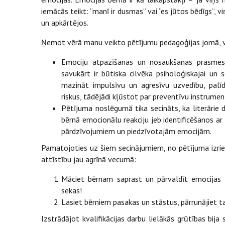
iemācās teikt: “manī ir dusmas” vai “es jūtos bēdīgs”, 
un apkārtējos.
Ņemot vērā manu veikto pētījumu pedagoģijas jomā, vēl
Emociju atpazīšanas un nosaukšanas prasmes i
savukārt ir būtiska cilvēka psiholoģiskajai un so
mazināt impulsīvu un agresīvu uzvedību, palī
riskus, tādējādi kļūstot par preventīvu instrume
Pētījuma noslēgumā tika secināts, ka literārie d
bērnā emocionālu reakciju jeb identificēšanos ar 
pārdzīvojumiem un piedzīvotajām emocijām.
Pamatojoties uz šiem secinājumiem, no pētījuma izriet
attīstību jau agrīnā vecumā:
Māciet bērnam saprast un pārvaldīt emocijas 
sekas!
Lasiet bērniem pasakas un stāstus, pārrunājiet 
Izstrādājot kvalifikācijas darbu lielākās grūtības bij