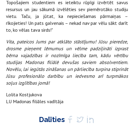
Topošajiem studentiem es ieteiktu rūpīgi izvērtēt savus
resursus un jau sākumā izvēlēties sev piemērotāko studiju
vietu. Taču, ja jūtat, ka nepieciešamas pārmaiņas –
rīkojieties! Un pats galvenais – nekad nav par vēlu sākt darīt
to, ko vēlas tava sirds!"
Vita, pateicos Jums par atklāto stāstījumu! Jūsu pieredze,
drosme pieņemt lēmumus un vēlme padziļināti izprast
bērna vajadzības ir nozīmīga liecība tam, kādu vērtību
studijas Madonas filiālē devušas saviem absolventiem.
Novēlu, lai iegūtās zināšanas un pārliecība turpina stiprināt
Jūsu profesionālo darbību un iedvesmo arī turpmākos
soļus izglītības jomā!
Lolita Kostjukova
LU Madonas filiāles vadītāja
Dalīties