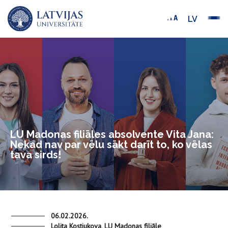
LV
LU Madonas filiāles absolvente Vita Jana:
Nekad nav par vēlu sākt darīt to, ko vēlas
tava sirds!
06.02.2026.
Lolita Kostjukova, LU Madonas filiāle