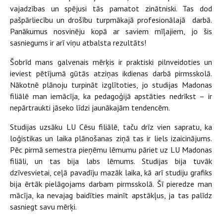
vajadzības un spējusi tās pamatot zinātniski. Tas dod
pašpārliecību un drošību turpmākajā profesionālajā darbā.
Panākumus nosvinēju kopā ar saviem mīļajiem, jo šis
sasniegums ir arī viņu atbalsta rezultāts!
Šobrīd mans galvenais mērķis ir praktiski pilnveidoties un
ieviest pētījumā gūtās atziņas ikdienas darbā pirmsskolā.
Nākotnē plānoju turpināt izglītoties, jo studijas Madonas
filiālē man iemācīja, ka pedagoģijā apstāties nedrīkst – ir
nepārtraukti jāseko līdzi jaunākajām tendencēm.
Studijas uzsāku LU Cēsu filiālē, taču drīz vien sapratu, ka
loģistikas un laika plānošanas ziņā tas ir liels izaicinājums.
Pēc pirmā semestra pieņēmu lēmumu pāriet uz LU Madonas
filiāli, un tas bija labs lēmums. Studijas bija tuvāk
dzīvesvietai, ceļā pavadīju mazāk laika, kā arī studiju grafiks
bija ērtāk pielāgojams darbam pirmsskolā. Šī pieredze man
mācīja, ka nevajag baidīties mainīt apstākļus, ja tas palīdz
sasniegt savu mērķi.