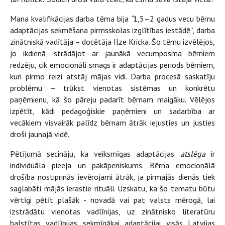
Mana kvalifikācijas darba tēma bija
“
1,5–2 gadus vecu bērnu
adaptācijas sekmēšana pirmsskolas izglītības iestādē”, darba
zinātniskā vadītāja – docētāja Ilze Kricka. Šo tēmu izvēlējos,
jo ikdienā, strādājot ar jaunākā vecumposma bērniem
redzēju, cik emocionāli smags ir adaptācijas periods bērniem,
kuri pirmo reizi atstāj mājas vidi. Darba procesā saskatīju
problēmu – trūkst vienotas sistēmas un konkrētu
paņēmienu, kā šo pāreju padarīt bērnam maigāku. Vēlējos
izpētīt, kādi pedagoģiskie paņēmieni un sadarbība ar
vecākiem visvairāk palīdz bērnam ātrāk iejusties un justies
droši jaunajā vidē.
Pētījumā secināju, ka veiksmīgas adaptācijas
atslēga
ir
individuāla pieeja un pakāpeniskums. Bērna emocionālā
drošība nostiprinās ievērojami ātrāk, ja pirmajās dienās tiek
saglabāti mājās ierastie rituāli. Uzskatu, ka šo tematu būtu
vērtīgi pētīt plašāk - novadā vai pat valsts mērogā, lai
izstrādātu vienotas vadlīnijas, uz zinātnisko literatūru
balstītas vadlīnijas sekmīgākai adaptācijai visās Latvijas