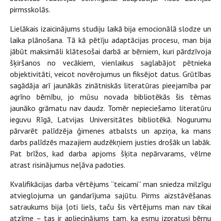
pirmsskolās.
Lielākais izaicinājums studiju laikā bija emocionālā slodze un
laika plānošana. Tā kā pētīju adaptācijas procesu, man bija
jābūt maksimāli klātesošai darbā ar bērniem, kuri pārdzīvoja
šķiršanos no vecākiem, vienlaikus saglabājot pētnieka
objektivitāti, veicot novērojumus un fiksējot datus. Grūtības
sagādāja arī jaunākās zinātniskās literatūras pieejamība par
agrīno bērnību, jo mūsu novada bibliotēkās šis tēmas
jaunāko grāmatu nav daudz. Tomēr nepieciešamo literatūru
ieguvu Rīgā, Latvijas Universitātes bibliotēkā. Nogurumu
pārvarēt palīdzēja ģimenes atbalsts un apziņa, ka mans
darbs palīdzēs mazajiem audzēkņiem justies drošāk un labāk.
Pat brīžos, kad darba apjoms šķita nepārvarams, vēlme
atrast risinājumus neļāva padoties.
Kvalifikācijas darba vērtējums “teicami” man sniedza milzīgu
atvieglojuma un gandarījuma sajūtu. Pirms aizstāvēšanas
satraukums bija ļoti liels, taču šis vērtējums man nav tikai
atzīme – tas ir apliecinājums tam, ka esmu izpratusi bērnu