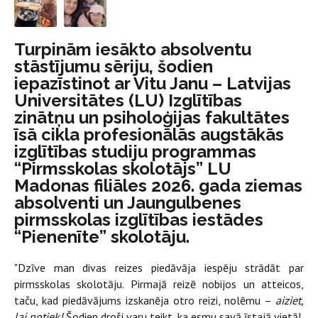
Turpinām iesākto absolventu
stāstījumu sēriju, šodien
iepazīstinot ar Vitu Janu – Latvijas
Universitātes (LU) Izglītības
zinātņu un psiholoģijas fakultātes
īsā cikla profesionālās augstākās
izglītības studiju programmas
“Pirmsskolas skolotājs” LU
Madonas filiāles 2026. gada ziemas
absolventi un Jaungulbenes
pirmsskolas izglītības iestādes
“Pienenīte” skolotāju.
"Dzīve man divas reizes piedāvāja iespēju strādāt par
pirmsskolas skolotāju. Pirmajā reizē nobijos un atteicos,
taču, kad piedāvājums izskanēja otro reizi, nolēmu –
aiziet,
lai notiek!
Šodien droši varu teikt, ka esmu savā īstajā vietā!