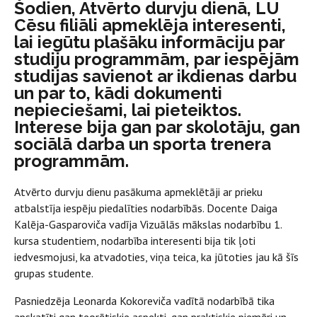
Šodien, Atvērto durvju dienā, LU
Cēsu filiāli apmeklēja interesenti,
lai iegūtu plašāku informāciju par
studiju programmām, par iespējām
studijas savienot ar ikdienas darbu
un par to, kādi dokumenti
nepieciešami, lai pieteiktos.
Interese bija gan par skolotāju, gan
sociālā darba un sporta trenera
programmām.
Atvērto durvju dienu pasākuma apmeklētāji ar prieku
atbalstīja iespēju piedalīties nodarbībās. Docente Daiga
Kalēja-Gasparoviča vadīja Vizuālās mākslas nodarbību 1.
kursa studentiem, nodarbība interesenti bija tik ļoti
iedvesmojusi, ka atvadoties, viņa teica, ka jūtoties jau kā šīs
grupas studente.
Pasniedzēja Leonarda Kokoreviča vadītā nodarbībā tika
apskatīti gan teorētiskie aspekti, gan praktiskie piemēri un