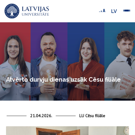
LV
Atvērto durvju dienas uzsāk Cēsu filiāle
21.04.2026.
LU Cēsu filiāle