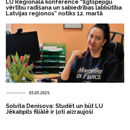
LU Reģionālā konference “Ilgtspējīgu
vērtību radīšana un sabiedrības labbūtība
Latvijas reģionos” notiks 12. martā
05.03.2025.
Solvita Deņisova: Studēt un būt LU
Jēkabpils filiālē ir ļoti aizraujoši