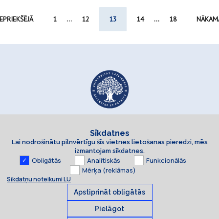
IEPRIEKŠĒJĀ
1
...
12
13
14
...
18
NĀKAM
Sīkdatnes
Lai nodrošinātu pilnvērtīgu šīs vietnes lietošanas pieredzi, mēs
izmantojam sīkdatnes.
Obligātās
Analītiskās
Funkcionālās
Mērķa (reklāmas)
Sīkdatņu noteikumi LU
Apstiprināt obligātās
Pielāgot