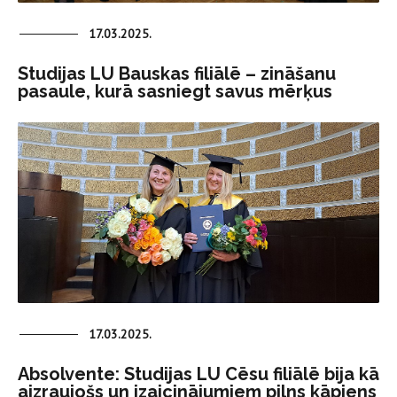
17.03.2025.
Studijas LU Bauskas filiālē – zināšanu
pasaule, kurā sasniegt savus mērķus
17.03.2025.
Absolvente: Studijas LU Cēsu filiālē bija kā
aizraujošs un izaicinājumiem pilns kāpiens