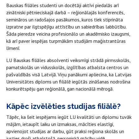
Bauskas filiāles studenti un docētāji aktīvi piedalās arī
zinātniski pētnieciskajā darbā – reģionālajās konferencēs,
semināros un radošajos pasākumos, kuros tiek stiprināta
izpratne par ilgtspējīgu attīstību un sabiedrības labbūtību.
Šāda pieredze veicina profesionālo un akadēmisko izaugsmi,
kā arī paver iespējas turpmākām studijām maģistrantūras
līmenī.
LU Bauskas filiāles absolventi veiksmīgi strādā pirmsskolās,
pamatskolās un vidusskolās, izglītības atbalsta centros un
pašvaldībās visā Latvijā. Viņu panākumi apliecina, ka Latvijas
Universitātes diploms un filiālē iegūtās zināšanas nodrošina
konkurētspēju gan reģionālā, gan nacionālā mērogā.
Kāpēc izvēlēties studijas filiālē?
Tāpēc, ka šeit iespējams iegūt LU kvalitāti un diplomu tuvāk
mājām, ietaupīt laiku un izmaksas, mācīties elastīgi,
apvienojot studijas ar darbu, gūt praksi reģiona skolās un
justies droši atbalstošā, personiskā mācību vidē.