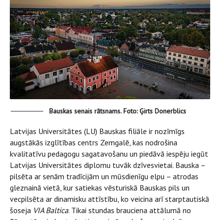
Bauskas senais rātsnams. Foto: Ģirts Donerblics
Latvijas Universitātes (LU) Bauskas filiāle ir nozīmīgs
augstākās izglītības centrs Zemgalē, kas nodrošina
kvalitatīvu pedagogu sagatavošanu un piedāvā iespēju iegūt
Latvijas Universitātes diplomu tuvāk dzīvesvietai. Bauska –
pilsēta ar senām tradīcijām un mūsdienīgu elpu – atrodas
gleznainā vietā, kur satiekas vēsturiskā Bauskas pils un
vecpilsēta ar dinamisku attīstību, ko veicina arī starptautiskā
šoseja
VIA Baltica
. Tikai stundas brauciena attālumā no