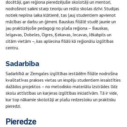
docētāji, gan reģiona pieredzējušie skolotāji un mentori,
nodrošinot saikni starp teoriju un reālo skolas dzīvi. Studijas
notiek nepilna laika klātienē, tas ļauj studentiem apvienot
mācības ar darbu un ģimeni. Bauskas filiālē studē jaunie un
jau praktizējošie pedagogi no plaša reģiona – Bauskas,
Jelgavas, Dobeles, Ogres, Ķekavas, Iecavas, Jēkabpils un
citām vietām –, kas apliecina filiāli kā reģionālu izglītības
centru.
Sadarbība
Sadarbībā ar Zemgales izglītības iestādēm filiāle nodrošina
kvalitatīvas prakses vietas un iespēju studentiem iesaistīties
dažādos projektos – no metodisko materiālu izstrādes līdz
skolu attīstības un karjeras izglītības iniciatīvām. Tā ir vide,
kur top nākamie skolotāji ar plašu redzesloku un praktisku
pieredzi.
Pieredze