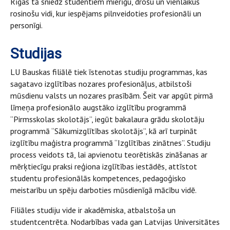
Rīgas tā sniedz studentiem mierīgu, drošu un vienlaikus
rosinošu vidi, kur iespējams pilnveidoties profesionāli un
personīgi.
Studijas
LU Bauskas filiālē tiek īstenotas studiju programmas, kas
sagatavo izglītības nozares profesionāļus, atbilstoši
mūsdienu valsts un nozares prasībām. Šeit var apgūt pirmā
līmeņa profesionālo augstāko izglītību programmā
“Pirmsskolas skolotājs”, iegūt bakalaura grādu skolotāju
programmā “Sākumizglītības skolotājs”, kā arī turpināt
izglītību maģistra programmā “Izglītības zinātnes”. Studiju
process veidots tā, lai apvienotu teorētiskās zināšanas ar
mērķtiecīgu praksi reģiona izglītības iestādēs, attīstot
studentu profesionālās kompetences, pedagoģisko
meistarību un spēju darboties mūsdienīgā mācību vidē.
Filiāles studiju vide ir akadēmiska, atbalstoša un
studentcentrēta. Nodarbības vada gan Latvijas Universitātes