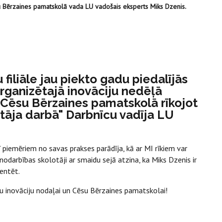
 Bērzaines pamatskolā vada LU vadošais eksperts Miks Dzenis.
 filiāle jau piekto gadu piedalījās
ganizētajā inovāciju nedēļā
ī Cēsu Bērzaines pamatskolā rīkojot
āja darbā" Darbnīcu vadīja LU
piemēriem no savas prakses parādīja, kā ar MI rīkiem var
odarbības skolotāji ar smaidu sejā atzina, ka Miks Dzenis ir
mentēt.
u inovāciju nodaļai un Cēsu Bērzaines pamatskolai!