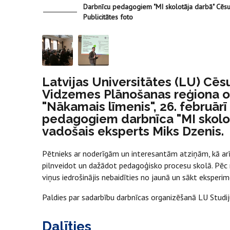
Darbnīcu pedagogiem "MI skolotāja darbā" Cēsu
Publicitātes foto
Latvijas Universitātes (LU) Cēsu
Vidzemes Plānošanas reģiona or
"Nākamais līmenis", 26. februār
pedagogiem darbnīca "MI skolot
vadošais eksperts Miks Dzenis.
Pētnieks ar noderīgām un interesantām atziņām, kā arī 
pilnveidot un dažādot pedagoģisko procesu skolā. Pēc n
viņus iedrošinājis nebaidīties no jaunā un sākt eksperi
Paldies par sadarbību darbnīcas organizēšanā LU Studij
Dalīties