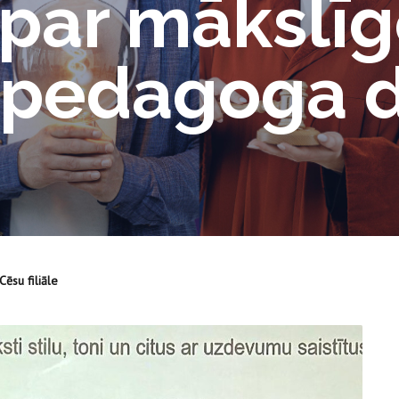
 par mākslī
u pedagoga 
ēsu filiāle