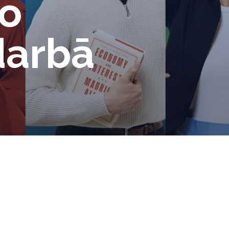
go
darbā