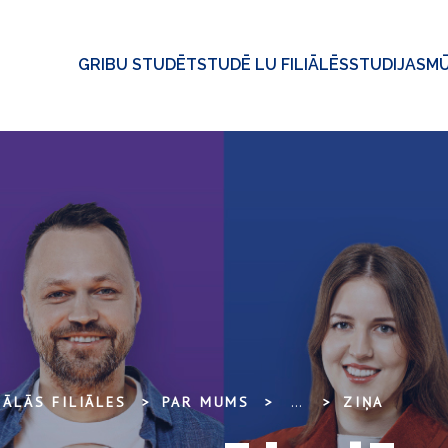
GRIBU STUDĒT
STUDĒ LU FILIĀLĒS
STUDIJAS
MŪ
ĀLĀS FILIĀLES
PAR MUMS
...
ZIŅA