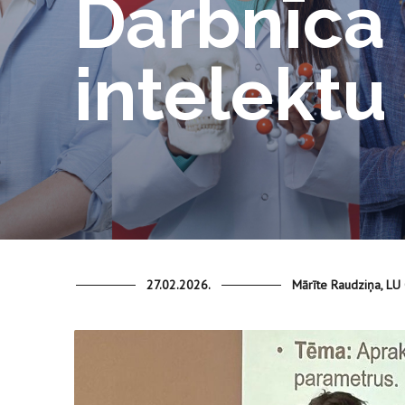
Darbnīca
intelekt
27.02.2026.
Mārīte Raudziņa, LU C