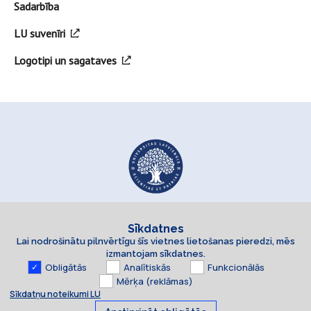
Sadarbība
LU suvenīri
Logotipi un sagataves
Sīkdatnes
Lai nodrošinātu pilnvērtīgu šīs vietnes lietošanas pieredzi, mēs
izmantojam sīkdatnes.
Obligātās
Analītiskās
Funkcionālās
Mērķa (reklāmas)
Sīkdatņu noteikumi LU