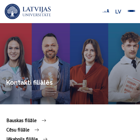
LV
Kontakti filiālēs
Bauskas filiāle
Cēsu filiāle
Jēkabpils filiāle