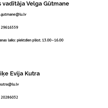
es vadītāja Velga Gūtmane
a.gutmane@lu.lv
 29616559
nas laiks: piektdien plkst. 13.00–16.00
ķe Evija Kutra
.kutra@lu.lv
 20286032