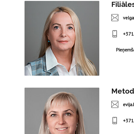
Filiāl
velg
+371
Pieņemša
Metodi
evija
+371