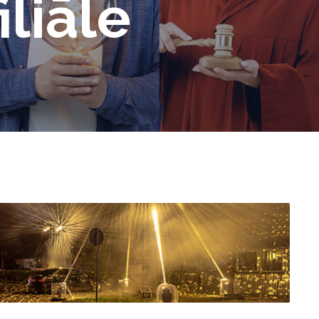
iliāle