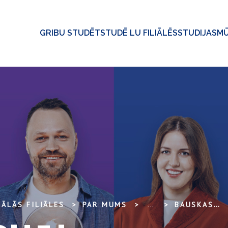
GRIBU STUDĒT
STUDĒ LU FILIĀLĒS
STUDIJAS
MŪ
ĀLĀS FILIĀLES
PAR MUMS
...
BAUSKAS FILIĀLE