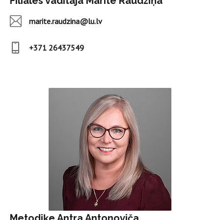
Filiāles vadītāja Mārīte Raudziņa
marite.raudzina@lu.lv
+371 26437549
Metodiķe Antra Antonoviča