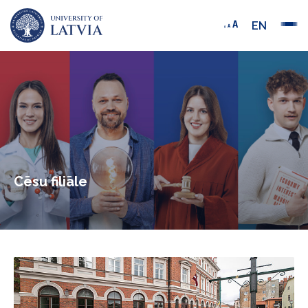
EN
Cēsu filiāle