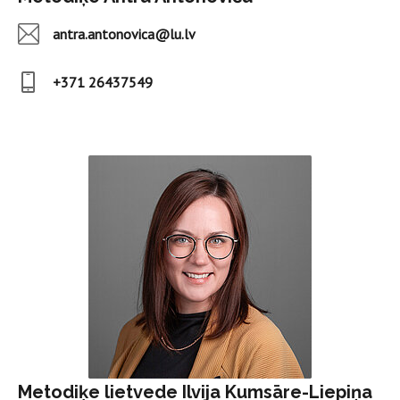
antra.antonovica@lu.lv
+371 26437549
Metodiķe lietvede Ilvija Kumsāre-Liepiņa