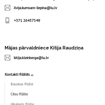
ilvija.kumsare-liepina@lu.lv
+371 26437549
Mājas pārvaldniece Kitija Raudziņa
kitija.kleinberga@lu.lv
Kontakti filiālēs
Bauskas filiāle
Cēsu filiāle
Jēkabpils filiāle