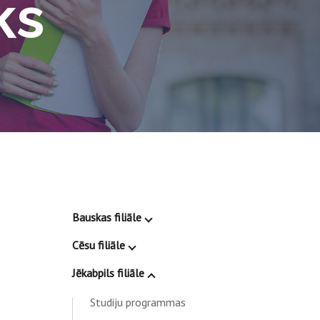
ks
Bauskas filiāle
Cēsu filiāle
Jēkabpils filiāle
Studiju programmas