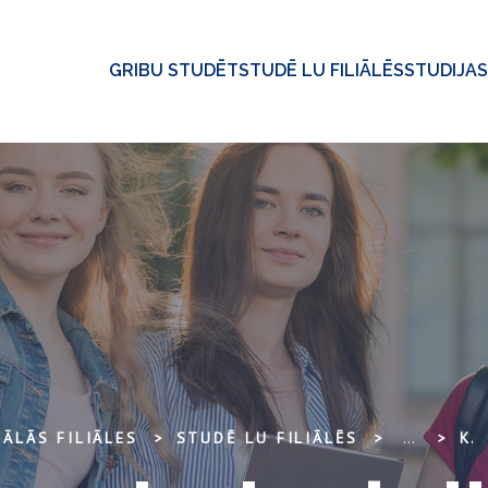
GRIBU STUDĒT
STUDĒ LU FILIĀLĒS
STUDIJAS
ĀLĀS FILIĀLES
STUDĒ LU FILIĀLĒS
...
KONTAKTI UN DARBA LAIKS