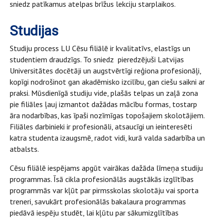
sniedz patīkamus atelpas brīžus lekciju starplaikos.
Studijas
Studiju process LU Cēsu filiālē ir kvalitatīvs, elastīgs un
studentiem draudzīgs. To sniedz pieredzējuši Latvijas
Universitātes docētāji un augstvērtīgi reģiona profesionāļi,
kopīgi nodrošinot gan akadēmisko izcilību, gan ciešu saikni ar
praksi. Mūsdienīgā studiju vide, plašās telpas un zaļā zona
pie filiāles ļauj izmantot dažādas mācību formas, tostarp
āra nodarbības, kas īpaši nozīmīgas topošajiem skolotājiem.
Filiāles darbinieki ir profesionāli, atsaucīgi un ieinteresēti
katra studenta izaugsmē, radot vidi, kurā valda sadarbība un
atbalsts.
Cēsu filiālē iespējams apgūt vairākas dažāda līmeņa studiju
programmas. Īsā cikla profesionālās augstākās izglītības
programmās var kļūt par pirmsskolas skolotāju vai sporta
treneri, savukārt profesionālās bakalaura programmas
piedāvā iespēju studēt, lai kļūtu par sākumizglītības