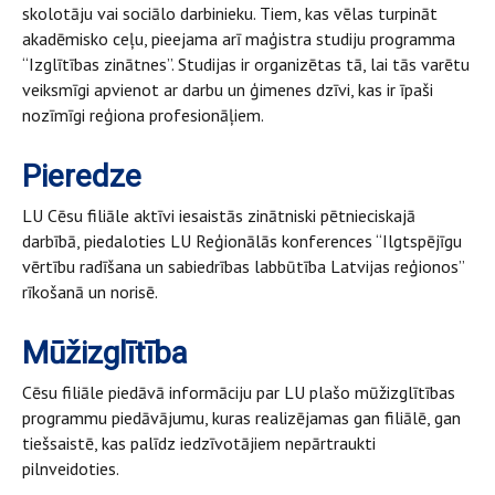
skolotāju vai sociālo darbinieku. Tiem, kas vēlas turpināt
akadēmisko ceļu, pieejama arī maģistra studiju programma
“Izglītības zinātnes”. Studijas ir organizētas tā, lai tās varētu
veiksmīgi apvienot ar darbu un ģimenes dzīvi, kas ir īpaši
nozīmīgi reģiona profesionāļiem.
Pieredze
LU Cēsu filiāle aktīvi iesaistās zinātniski pētnieciskajā
darbībā, piedaloties LU Reģionālās konferences “Ilgtspējīgu
vērtību radīšana un sabiedrības labbūtība Latvijas reģionos”
rīkošanā un norisē.
Mūžizglītība
Cēsu filiāle piedāvā informāciju par LU plašo mūžizglītības
programmu piedāvājumu, kuras realizējamas gan filiālē, gan
tiešsaistē, kas palīdz iedzīvotājiem nepārtraukti
pilnveidoties.